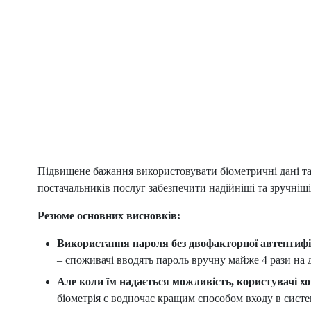
Підвищене бажання використовувати біометричні дані т
постачальників послуг забезпечити надійніші та зручніші
Резюме основних висновків:
Використання пароля без двофакторної автентифік
– споживачі вводять пароль вручну майже 4 рази на д
Але коли їм надається можливість, користувачі х
біометрія є водночас кращим способом входу в систем