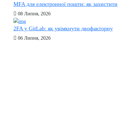
MFA для електронної пошти: як захистити
08 Липня, 2026
2FA у GitLab: як увімкнути двофакторну
06 Липня, 2026