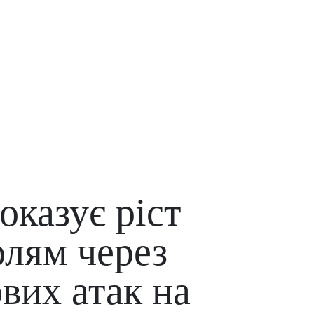
оказує ріст
олям через
вих атак на