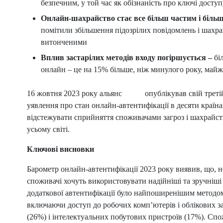
безпечним, у той час як обізнаність про ключі досту
Онлайн-шахрайство стає все більш частим і більш
помітили збільшення підозрілих повідомлень і шахра
витонченими
Вплив застарілих методів входу погіршується –
біл
онлайн – це на 15% більше, ніж минулого року, майж
16 жовтня 2023 року альянс
FIDO
опублікував свій трет
уявлення про стан онлайн-автентифікації в десяти країна
відстежувати сприйняття споживачами загроз і шахрайств
усьому світі.
Ключові висновки
Барометр онлайн-автентифікації 2023 року виявив, що, 
споживачі хочуть використовувати надійніші та зручніші
додаткової автентифікації було найпоширенішим методом
включаючи доступ до робочих комп’ютерів і облікових з
(26%) і інтелектуальних побутових пристроїв (17%). Сп