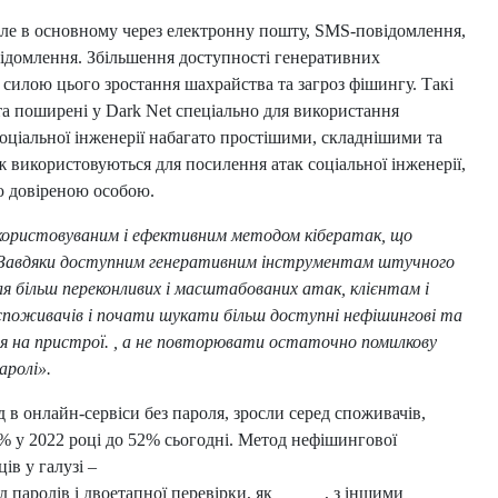
 але в основному через електронну пошту, SMS-повідомлення,
овідомлення. Збільшення доступності генеративних
силою цього зростання шахрайства та загроз фішингу. Такі
та поширені у Dark Net спеціально для використання
оціальної інженерії набагато простішими, складнішими та
ж використовуються для посилення атак соціальної інженерії,
ю довіреною особою.
користовуваним і ефективним методом кібератак, що
ті. Завдяки доступним генеративним інструментам штучного
я більш переконливих і масштабованих атак, клієнтам і
споживачів і почати шукати більш доступні нефішингові та
ія на пристрої. , а не повторювати остаточно помилкову
аролі».
д в онлайн-сервіси без пароля, зросли серед споживачів,
9% у 2022 році до 52% сьогодні. Метод нефішингової
ів у галузі –
Google нещодавно оголосив, що ключі доступу
 паролів і двоетапної перевірки, як
Apple
, з іншими