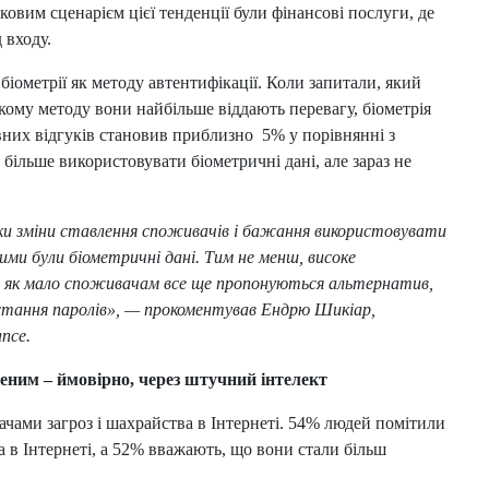
ковим сценарієм цієї тенденції були фінансові послуги, де
 входу.
іометрії як методу автентифікації. Коли запитали, який
кому методу вони найбільше віддають перевагу, біометрія
вних відгуків становив приблизно 5% у порівнянні з
більше використовувати біометричні дані, але зараз не
аки зміни ставлення споживачів і бажання використовувати
ими були біометричні дані. Тим не менш, високе
, як мало споживачам все ще пропонуються альтернатив,
истання паролів», — прокоментував Ендрю Шикіар,
nce.
еним – ймовірно, через штучний інтелект
ами загроз і шахрайства в Інтернеті. 54% людей помітили
а в Інтернеті, а 52% вважають, що вони стали більш