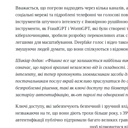
Вважається, що погрози надходять через кілька каналів,
соціальні мережі та підроблені телефонні чи голосові п
інструментів штучного інтелекту є ймовірною рушійною 
інструменти, як FraudGPT і WormGPT, які були створені 
кіберзлочинцями, зробили розробку переконливих атак с
легшими для масштабування. Deepfake голос і відео тако
змушуючи людей думати, що вони спілкуються з відомо
Шикіар додав: «Фішинг все ще залишається найбільш ви
означає, що паролі вразливі незалежно від їх складнос
інтелекту, які тепер пропонують зловмисникам засоби дл
постачальникам послуг вкрай важливо прислухатися до 
безпроблемні рішення, такі як ключі доступу та біометр
застарілу автентифікацію, як-от паролі та одноразові п
Ключі доступу, які забезпечують безпечний і зручний вхі
незважаючи на те, що вони діють трохи більше року, з 3
автентифікації публічно підтримали багато великих гравц
тепер доступні для всіх користувачів,
щоб відмовитися від