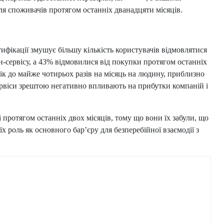
ля споживачів протягом останніх дванадцяти місяців.
ифікації змушує більшу кількість користувачів відмовлятися
н-сервісу, а 43% відмовилися від покупки протягом останніх
рік до майже чотирьох разів на місяць на людину, приблизно
ервіси зрештою негативно впливають на прибутки компаній і
протягом останніх двох місяців, тому що вони їх забули, що
х роль як основного бар’єру для безперебійної взаємодії з