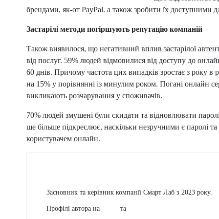
брендами, як-от PayPal. а також зробити їх доступними д
Застарілі методи погіршують репутацію компаній
Також виявилося, що негативний вплив застарілої автент
від послуг. 59% людей відмовилися від доступу до онлай
60 днів. Причому частота цих випадків зростає з року в 
на 15% у порівнянні із минулим роком. Погані онлайн с
викликають розчарування у споживачів.
70% людей змушені були скидати та відновлювати паролі 
ще більше підкреслює, наскільки незручними є паролі та ї
користувачем онлайн.
Kostiantyn Chertov
Засновник та керівник компанії Смарт Лаб з 2023 року.
Профілі автора на
dev.to
та
GitHub