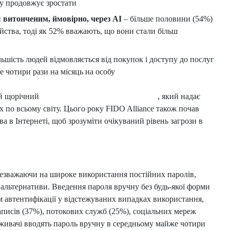
пу продовжує зростати
 витонченим, ймовірно, через AI
– більше половини (54%)
йства, тоді як 52% вважають, що вони стали більш
ьшість людей відмовляється від покупок і доступу до послуг
е чотири рази на місяць на особу
ій щорічний
Барометр онлайн-автентифікації
, який надає
х по всьому світу. Цього року FIDO Alliance також почав
а в Інтернеті, щоб зрозуміти очікуваний рівень загрози в
незважаючи на широке використання постійних паролів,
 альтернативи. Введення пароля вручну без будь-якої форми
 автентифікації у відстежуваних випадках використання,
аписів (37%), потокових служб (25%), соціальних мереж
оживачі вводять пароль вручну в середньому майже чотири