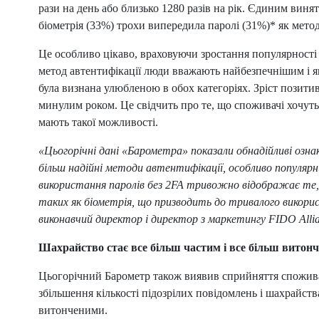
рази на день або близько 1280 разів на рік. Єдиним винят
біометрія (33%) трохи випередила паролі (31%)* як метод
Це особливо цікаво, враховуючи зростання популярності б
метод автентифікації люди вважають найбезпечнішим і я
була визнана улюбленою в обох категоріях. Зріст позити
минулим роком. Це свідчить про те, що споживачі хочуть 
мають такої можливості.
«Цьогорічні дані «Барометра» показали обнадійливі озн
більш надійні методи автентифікації, особливо популярн
використання паролів без 2FA тривожно відображає те
таких як біометрія, що призводить до тривалого викор
виконавчий директор і директор з маркетингу FIDO Allia
Шахрайство стає все більш частим і все більш витонч
Цьогорічний Барометр також виявив сприйняття споживач
збільшення кількості підозрілих повідомлень і шахрайств
витонченими.