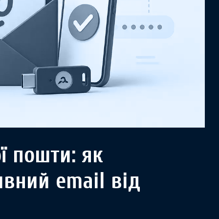
ї пошти: як
вний email від