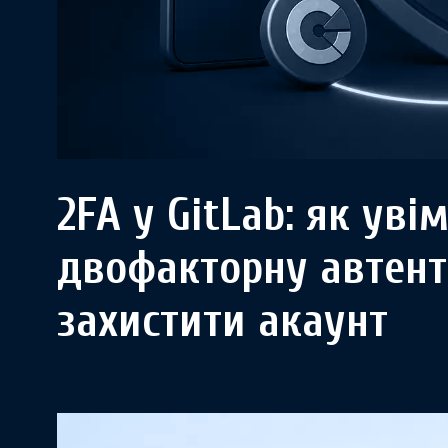
2FA у GitLab: як уві
двофакторну автент
захистити акаунт