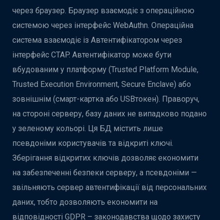
через браузер. Браузер взаємодіє з операційною
системою через інтерфейс WebAuthn. Операційна
система взаємодіє із Автентифікатором через
інтерфейс CTAP. Автентифікатор може бути
вбудованим у платформу (Trusted Platform Module,
Trusted Execution Environment, Secure Enclave) або
зовнішнім (смарт-картка або USBтокен). Праворуч,
на стороні серверу, базу даних не випадково подано
у зеленому кольорі. Ця БД містить лише
псевдоніми користувачів та відкриті ключі.
Зберігання відкритих ключів дозволяє економити
на забезпеченні безпеки серверу, а псевдоніми —
звільняють сервер автентифікації від персональних
даних, тобто дозволяють економити на
відповідності GDPR – законодавства щодо захисту