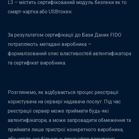
L3 – містить сертифікований модуль безпеки як то
смарт-картка або USBтокен.
За результатом сертифікації до Бази Даних FIDO
потрапляють метадані виробника —
формалізований опис властивостей автентифікатора
та сертифікат виробника.
Розглянемо, як відбувається процес реєстрації
користувача на сервері надавача послуг. Під час
реєстрації сервер може приймати будь-які
автентифікатори, а може запровадити обмеження та
приймати лише пристрої конкретного виробника,
або навіть ще більше — лише чітко визначену