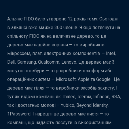
Альянс FIDO було утворено 12 років тому. Сьогодні
в альянсі вже майже 300 членів. Якщо поглянути на
спільноту FIDO як на величезне дерево, то це
дерево має надійне коріння — то виробників
мікросхем, плат, електронних компонентів — Intel,
Dell, Samsung, Qualcomm, Lenovo. Це дерево має 3
могутні стовбури — то розробники платформ або
операційних систем — Microsoft, Apple та Google. Це
дерево має гілля — то виробники засобів захисту. І
тут як відомі компанії як Thales, Idemia, Infineon, RSA,
так і достатньо молоді – Yubico, Beyond Identity,
1Password. І нарешті це дерево має листя — то
компанії, що надають послуги із використанням